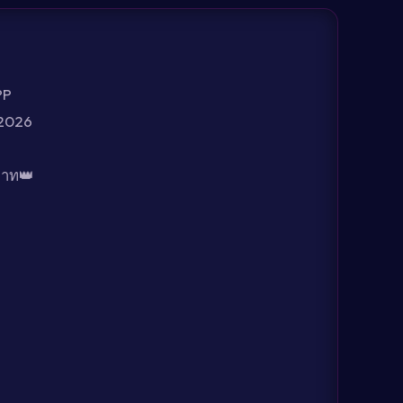
P

2026

าท👑
