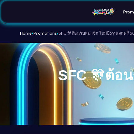
Prom
Home
Promotions
SFC 🎊ต้อนรับสมาชิก ใหม่ปี69 แจกฟรี 
SFC 🎊ต้อน