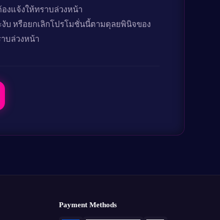
องแจ้งให้ทราบล่วงหน้า

ับ หรือยกเลิกโปรโมชั่นนี้ตามดุลยพินิจของ
ราบล่วงหน้า
Payment Methods