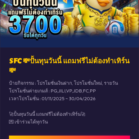
SFC 💸ปั้นทุนวันนี้ แถมฟรีไม่ต้องทำเทิร์น
💸
ป้ายกิจกรรม : โปรโมชั่นเงินฝาก, โปรโมชั่นใหม่, รายวัน
โปรโมชั่นค่ายเกมส์ : PG,JILI,VP,JDB,FC,PP
เวลาโปรโมชั่น : 01/11/2025 ~ 30/04/2026
🚀ปั้นทุนวันนี้ แถมฟรีไม่ต้องทำเทิร์น🚀
💌 เข้าร่วมได้ทุกวัน