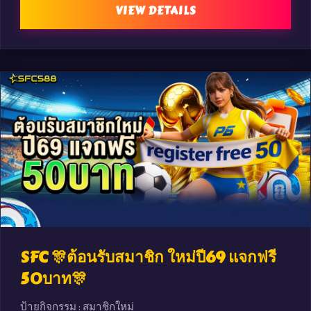
VIEW DETAILS
SFC 🎊ต้อนรับสมาชิก ใหม่ปี69 แจกฟรี
50บาท🎊
ป้ายกิจกรรม : สมาชิกใหม่