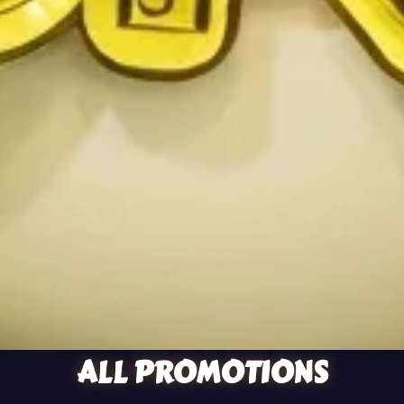
ALL PROMOTIONS