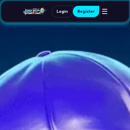
☰
Login
Register